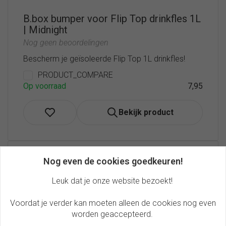
B.box bumper voor Flip Top drinkfles 1L
| Midnight
Nog geen beoordelingen
Bescherm je geïsoleerde Flip Top 1L drinkfles!
PRODUCT_COMPARE
Op voorraad
7,95
Bekijk product
Nog even de cookies goedkeuren!
Leuk dat je onze website bezoekt!
Voordat je verder kan moeten alleen de cookies nog even
worden geaccepteerd.