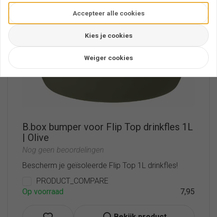
Accepteer alle cookies
Kies je cookies
Weiger cookies
B.box bumper voor Flip Top drinkfles 1L
| Olive
Nog geen beoordelingen
Bescherm je geïsoleerde Flip Top 1L drinkfles!
PRODUCT_COMPARE
Op voorraad
7,95
Bekijk product