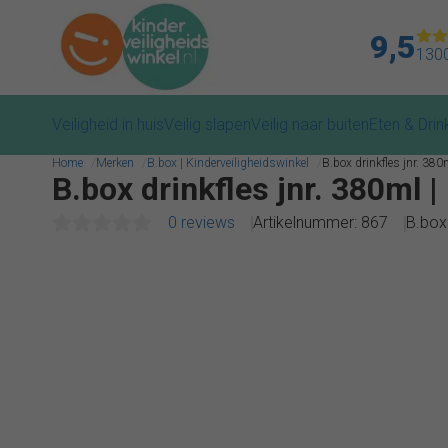
9,5
1300
Veiligheid in huis
Veilig slapen
Veilig naar buiten
Eten & Drin
Home
Merken
B.box | Kinderveiligheidswinkel
B.box drinkfles jnr. 38
B.box drinkfles jnr. 380ml 
0 reviews
Artikelnummer: 867
B.box