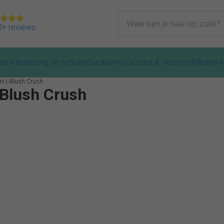
+ reviews
ken
Kinderzorg en scholen
Badkamer
Gezond & verzorgd
Merken
A
0ml | Blush Crush
| Blush Crush