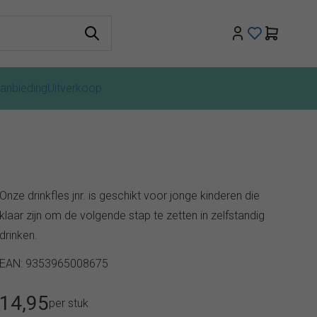
anbieding
Uitverkoop
Onze drinkfles jnr. is geschikt voor jonge kinderen die
klaar zijn om de volgende stap te zetten in zelfstandig
drinken.
EAN: 9353965008675
14,95
per stuk