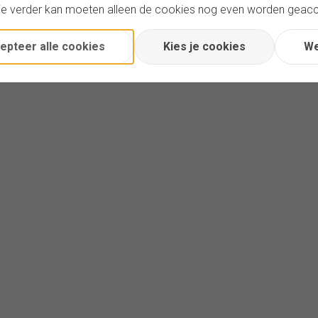
je verder kan moeten alleen de cookies nog even worden geac
epteer alle cookies
Kies je cookies
We