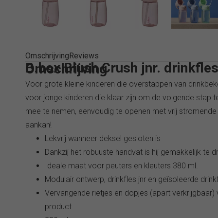
Omschrijving
Reviews
B.box Blush Crush jnr. drinkfl
Omschrijving
Voor grote kleine kinderen die overstappen van drinkbeker
voor jonge kinderen die klaar zijn om de volgende stap te
mee te nemen, eenvoudig te openen met vrij stromende hy
aankan!
Lekvrij wanneer deksel gesloten is
Dankzij het robuuste handvat is hij gemakkelijk te 
Ideale maat voor peuters en kleuters 380 ml.
Modulair ontwerp, drinkfles jnr en geïsoleerde drink
Vervangende rietjes en dopjes (apart verkrijgbaar
product