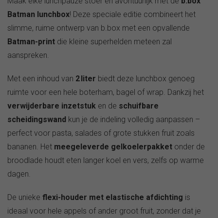
Maak elke lunchpauze stoer en avontuurlijk met de
b.box
Batman lunchbox
! Deze speciale editie combineert het
slimme, ruime ontwerp van b.box met een opvallende
Batman-print
die kleine superhelden meteen zal
aanspreken.
Met een inhoud van
2 liter
biedt deze lunchbox genoeg
ruimte voor een hele boterham, bagel of wrap. Dankzij het
verwijderbare inzetstuk
en de
schuifbare
scheidingswand
kun je de indeling volledig aanpassen –
perfect voor pasta, salades of grote stukken fruit zoals
bananen. Het
meegeleverde gelkoelerpakket
onder de
broodlade houdt eten langer koel en vers, zelfs op warme
dagen.
De unieke
flexi-houder met elastische afdichting
is
ideaal voor hele appels of ander groot fruit, zonder dat je