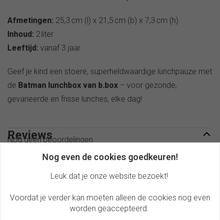
Afmetingen:
25,3 cm (l) x 21,5 cm (b) x 7,3 cm (h)
Inhoud:
2 liter
Leeftijd:
vanaf 3 jaar
Geef je kind een stoere, superheldwaardige lunchpauze met
de
Batman lunchbox van b.box
– voor gezonde,
gevarieerde en frisse lunches, elke dag!
Reviews
Nog geen beoordelingen
Nog even de cookies goedkeuren!
Review toevoegen
Leuk dat je onze website bezoekt!
Voordat je verder kan moeten alleen de cookies nog even
Gerelateerde producten
worden geaccepteerd.