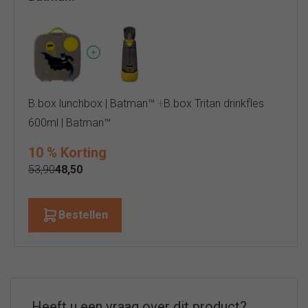
B.box lunchbox | Batman™
+
B.box Tritan drinkfles
600ml | Batman™
10 % Korting
53,90
48,50
Bestellen
Heeft u een vraag over dit product?