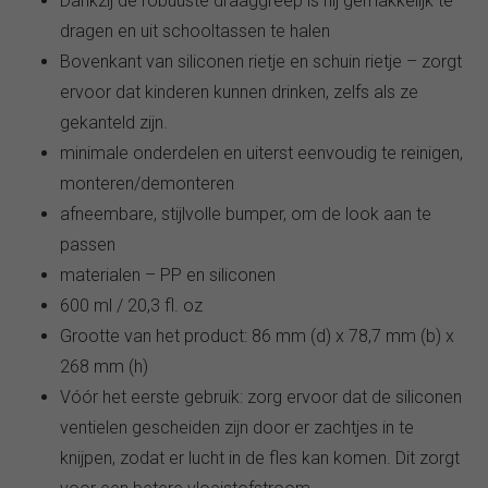
Dankzij de robuuste draaggreep is hij gemakkelijk te
dragen en uit schooltassen te halen
Bovenkant van siliconen rietje en schuin rietje – zorgt
ervoor dat kinderen kunnen drinken, zelfs als ze
gekanteld zijn.
minimale onderdelen en uiterst eenvoudig te reinigen,
monteren/demonteren
afneembare, stijlvolle bumper, om de look aan te
passen
materialen – PP en siliconen
600 ml / 20,3 fl. oz
Grootte van het product: 86 mm (d) x 78,7 mm (b) x
268 mm (h)
Vóór het eerste gebruik: zorg ervoor dat de siliconen
ventielen gescheiden zijn door er zachtjes in te
knijpen, zodat er lucht in de fles kan komen. Dit zorgt