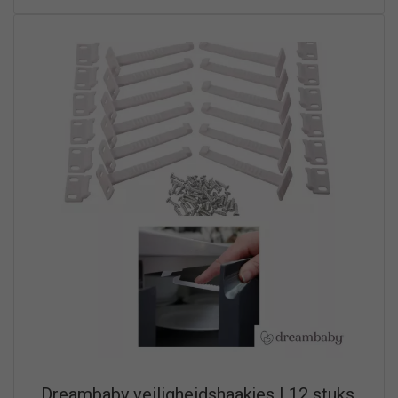
Dreambaby veiligheidshaakjes | 12 stuks