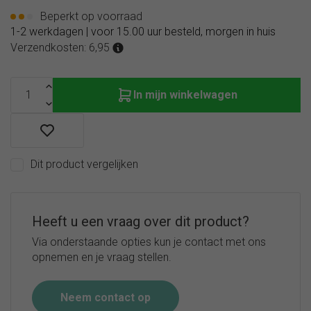
600ml
Beperkt op voorraad
B.box
1-2 werkdagen | voor 15.00 uur besteld, morgen in huis
Flip Top
Verzendkosten: 6,95
drinkfles
690ml
B.box
In mijn winkelwagen
Flip Top
drinkfles
1L
B.box
drinkbeker
Dit product vergelijken
accessoires
en
onderdelen
Heeft u een vraag over dit product?
Via onderstaande opties kun je contact met ons
opnemen en je vraag stellen.
Neem contact op