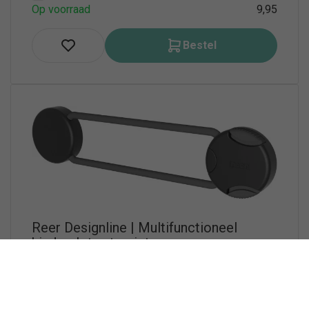
Op voorraad
9,95
Bestel
Reer Designline | Multifunctioneel
kinderslot antraciet
Nog geen beoordelingen
Voor het kind veilig afsluiten van lades, kasten,...
PRODUCT_COMPARE