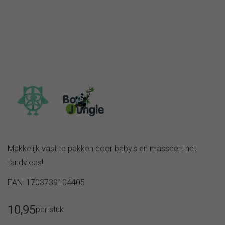
Tritan
Auto Baby &
drinkfles
kinderspiegels
450ml
Klamboe |
B.box
Muskietennet
sportfles
450ml
B.box
geïsoleerde
drinkfles
500ml
B.box
geïsoleerde
sportfles
Makkelijk vast te pakken door baby's en masseert het
500ml
tandvlees!
B.box
sportfles
EAN: 1703739104405
600ml
B.box
10,95
Tritan
per stuk
drinkfles