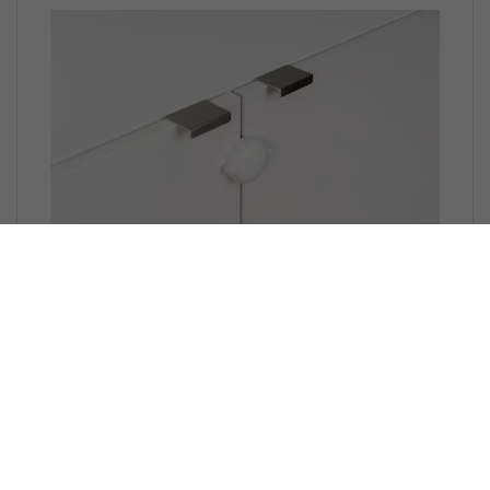
Reer Kastslot voor dubbele deuren | Wit
Nog geen beoordelingen
Klemslot voor lades en kasten met dubbele
deuren, met en...
PRODUCT_COMPARE
Op voorraad
9,95