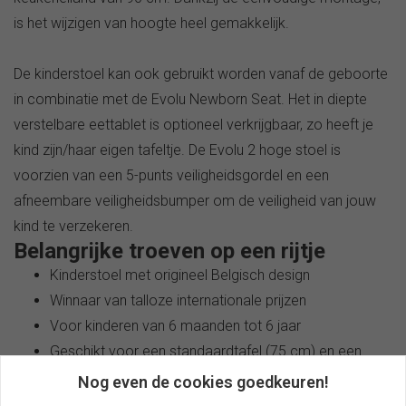
is het wijzigen van hoogte heel gemakkelijk.
De kinderstoel kan ook gebruikt worden vanaf de geboorte
in combinatie met de Evolu Newborn Seat. Het in diepte
verstelbare eettablet is optioneel verkrijgbaar, zo heeft je
kind zijn/haar eigen tafeltje. De Evolu 2 hoge stoel is
voorzien van een 5-punts veiligheidsgordel en een
afneembare veiligheidsbumper om de veiligheid van jouw
kind te verzekeren.
Belangrijke troeven op een rijtje
Kinderstoel met origineel Belgisch design
Winnaar van talloze internationale prijzen
Voor kinderen van 6 maanden tot 6 jaar
Geschikt voor een standaardtafel (75 cm) en een
kindertafel (50 cm)
Nog even de cookies goedkeuren!
Uit te breiden met tal van accessoires