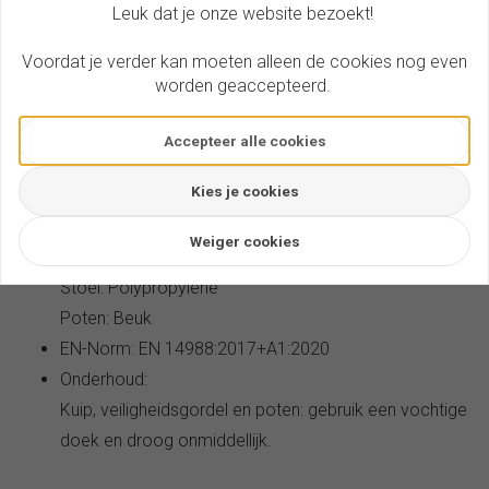
Leuk dat je onze website bezoekt!
Standaard inbegrepen
Voordat je verder kan moeten alleen de cookies nog even
Evolu 2 eetstoel in zwart
worden geaccepteerd.
2 sets poten voor 2 tafelhoogtes (50 en 75 cm)
5-punts veiligheidsgordel
Accepteer alle cookies
Afneembare veiligheidsbeugel
Belangrijke specificaties
Kies je cookies
Afmetingen: 56 x 56 x 92 cm
Weiger cookies
Materiaal:
Stoel: Polypropylene
Poten: Beuk
EN-Norm: EN 14988:2017+A1:2020
Onderhoud:
Kuip, veiligheidsgordel en poten: gebruik een vochtige
doek en droog onmiddellijk.