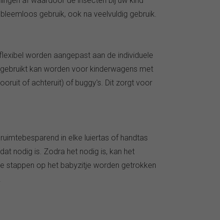
ingen af ​​waardoor de insecten bij uw kind
bleemloos gebruik, ook na veelvuldig gebruik.
flexibel worden aangepast aan de individuele
en gebruikt kan worden voor kinderwagens met
ruit of achteruit) of buggy's. Dit zorgt voor
ruimtebesparend in elke luiertas of handtas
dat nodig is. Zodra het nodig is, kan het
ige stappen op het babyzitje worden getrokken
.