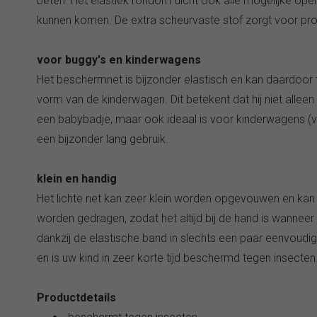
beten. Het elastiek rondom dicht ook alle mogelijke open
kunnen komen. De extra scheurvaste stof zorgt voor pro
voor buggy's en kinderwagens
Het beschermnet is bijzonder elastisch en kan daardoor 
vorm van de kinderwagen. Dit betekent dat hij niet alle
een babybadje, maar ook ideaal is voor kinderwagens (voo
een bijzonder lang gebruik.
klein en handig
Het lichte net kan zeer klein worden opgevouwen en kan 
worden gedragen, zodat het altijd bij de hand is wanneer 
dankzij de elastische band in slechts een paar eenvoud
en is uw kind in zeer korte tijd beschermd tegen insecten
Productdetails