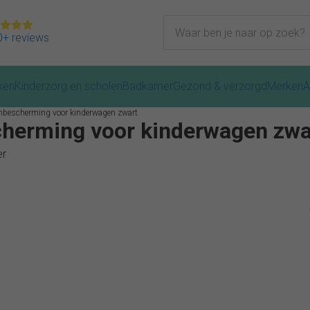
+ reviews
ken
Kinderzorg en scholen
Badkamer
Gezond & verzorgd
Merken
A
tenbescherming voor kinderwagen zwart
cherming voor kinderwagen zwa
er