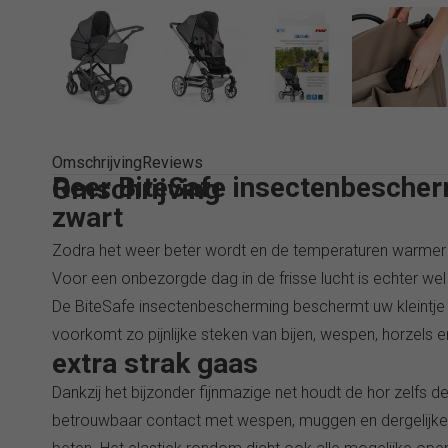
Omschrijving
Reviews
Reer BiteSafe insectenbesche
Omschrijving
zwart
Zodra het weer beter wordt en de temperaturen warmer wo
Voor een onbezorgde dag in de frisse lucht is echter w
De BiteSafe insectenbescherming beschermt uw kleintje
voorkomt zo pijnlijke steken van bijen, wespen, horzels e
extra strak gaas
Dankzij het bijzonder fijnmazige net houdt de hor zelfs d
betrouwbaar contact met wespen, muggen en dergelijke e