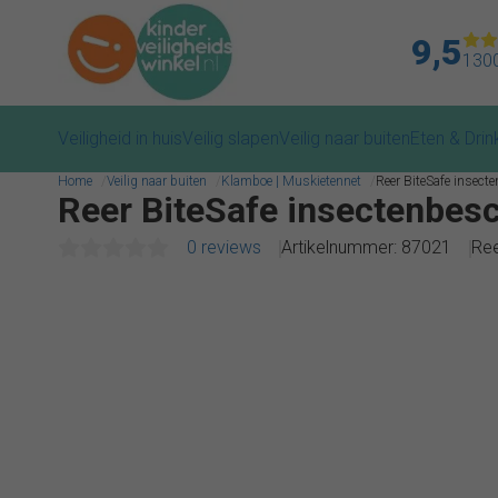
9,5
1300
Veiligheid in huis
Veilig slapen
Veilig naar buiten
Eten & Drin
Home
Veilig naar buiten
Klamboe | Muskietennet
Reer BiteSafe insec
Reer BiteSafe insectenbes
0 reviews
Artikelnummer: 87021
Re