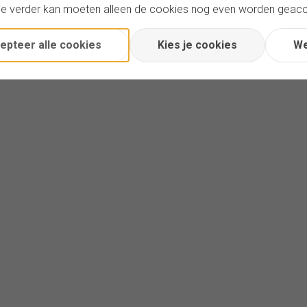
je verder kan moeten alleen de cookies nog even worden geac
epteer alle cookies
Kies je cookies
We