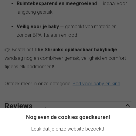
Ruimtebesparend en meegroeiend
— ideaal voor
langdurig gebruik
Veilig voor je baby
— gemaakt van materialen
zonder BPA, ftalaten en lood
👉 Bestel het
The Shrunks opblaasbaar babybadje
vandaag nog en combineer gemak, veiligheid en comfort
tijdens elk badmoment!
Ontdek meer in onze categorie:
Bad voor baby en kind
Reviews
Nog geen beoordelingen
Nog even de cookies goedkeuren!
Review toevoegen
Leuk dat je onze website bezoekt!