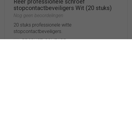
Reer professionele schroef
stopcontactbeveiligers Wit (20 stuks)
Nog geen beoordelingen
20 stuks professionele witte
stopcontactbeveiligers.
PRODUCT_COMPARE
Op voorraad
12,95
Bestel