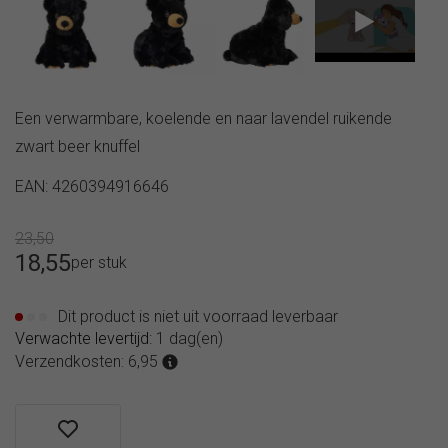
600ml
B.box
Flip Top
drinkfles
690ml
Een verwarmbare, koelende en naar lavendel ruikende
B.box
Flip Top
zwart beer knuffel
drinkfles
EAN: 4260394916646
1L
B.box
drinkbeker
23,50
accessoires
18,55
per stuk
en
onderdelen
Dit product is niet uit voorraad leverbaar
Verwachte levertijd:
1 dag(en)
Verzendkosten: 6,95