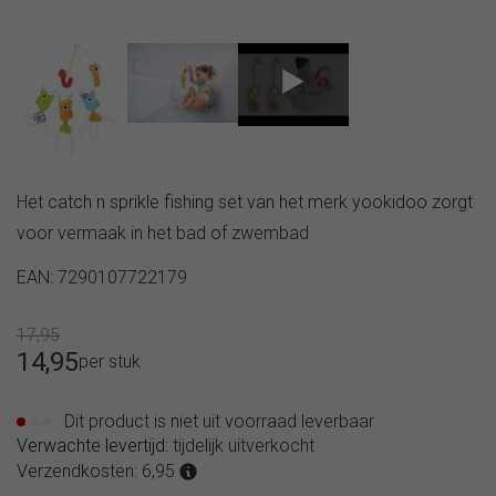
Tritan
Auto Baby &
drinkfles
kinderspiegels
450ml
Klamboe |
B.box
Muskietennet
sportfles
450ml
B.box
geïsoleerde
Het catch n sprikle fishing set van het merk yookidoo zorgt
drinkfles
voor vermaak in het bad of zwembad
500ml
B.box
EAN: 7290107722179
geïsoleerde
sportfles
17,95
500ml
14,95
B.box
per stuk
sportfles
600ml
Dit product is niet uit voorraad leverbaar
B.box
Verwachte levertijd:
tijdelijk uitverkocht
Tritan
Verzendkosten: 6,95
drinkfles