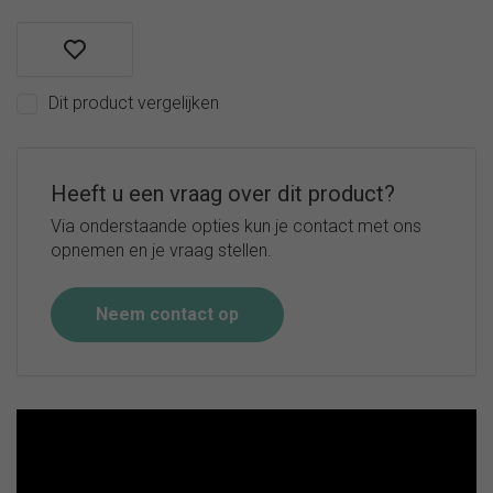
600ml
B.box
Flip Top
drinkfles
Dit product vergelijken
690ml
B.box
Flip Top
drinkfles
Heeft u een vraag over dit product?
1L
Via onderstaande opties kun je contact met ons
B.box
opnemen en je vraag stellen.
drinkbeker
accessoires
en
Neem contact op
onderdelen