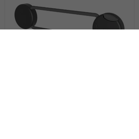
Reer Designline | Multifunctioneel
kinderslot antraciet
Nog geen beoordelingen
Voor het kind veilig afsluiten van lades, kasten,...
PRODUCT_COMPARE
Op voorraad
7,95
Bestel