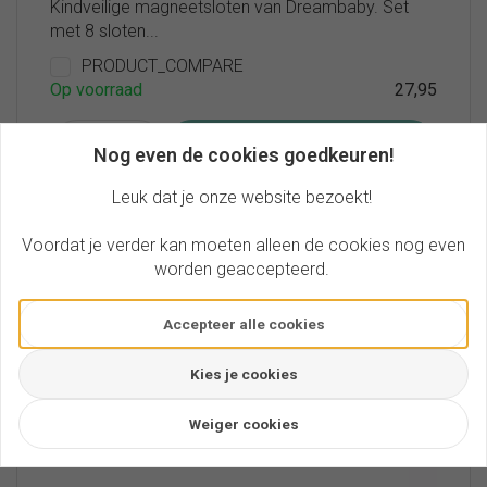
Kindveilige magneetsloten van Dreambaby. Set
met 8 sloten...
PRODUCT_COMPARE
Op voorraad
27,95
Bestel
Nog even de cookies goedkeuren!
Leuk dat je onze website bezoekt!
AANBIEDING
Voordat je verder kan moeten alleen de cookies nog even
worden geaccepteerd.
Accepteer alle cookies
Kies je cookies
Weiger cookies